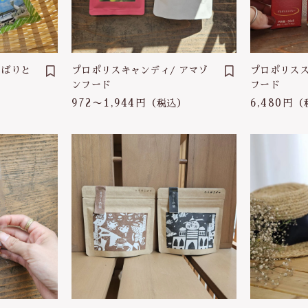
タオル
調味料
ねばりと
プロポリスキャンディ/ アマゾ
プロポリスス
塩
ンフード
フード
972〜1,944円
6,480円
だし・乾物
（税込）
（
薬味・ごま
お茶・コーヒー
その他飲料
ご飯のお供
おやつ