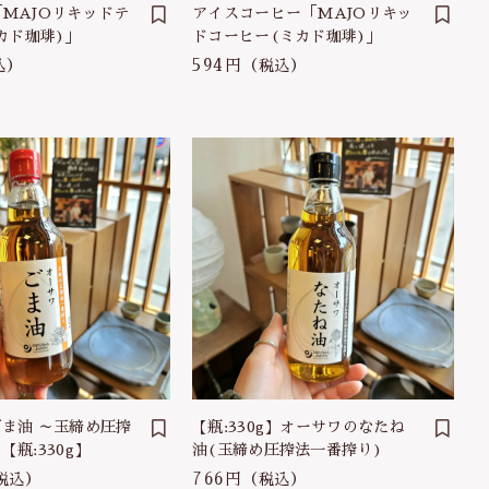
MAJOリキッドテ
アイスコーヒー「MAJOリキッ
ミカド珈琲)」
ドコーヒー(ミカド珈琲)」
594円
込）
（税込）
ま油 ～玉締め圧搾
【瓶:330g】オーサワのなたね
瓶:330g】
油(玉締め圧搾法一番搾り)
766円
税込）
（税込）