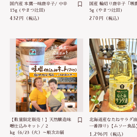
国内産 本鷹一味唐辛子/ 中辛
国産 輪切り唐辛子「堺
15g (やまつ辻田)
5g (やまつ辻田)
432円
270円
（税込）
（税込）
【数量限定販売！】天然醸造味
北海道産なたねサラダ油
噌仕込みキット／２
一番搾り)【ムソー食品
kg（6/23（火）～順次お届
1,296円
（税込）