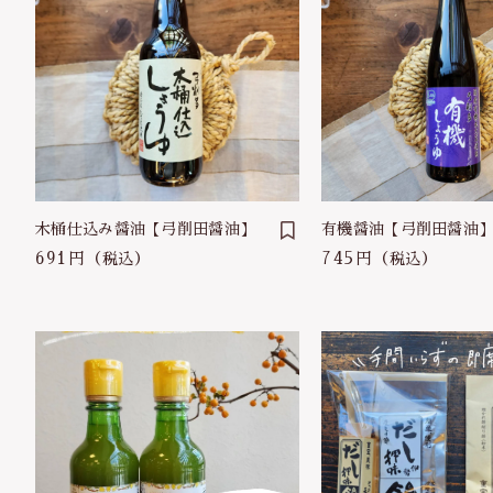
木桶仕込み醤油【弓削田醤油】
有機醤油【弓削田醤油
691円
745円
（税込）
（税込）