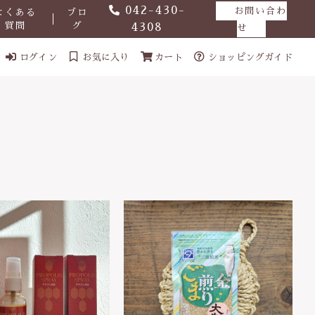
042-430-
お問い合わ
よくある
ブロ
質問
グ
4308
せ
ログイン
お気に入り
カート
ショッピングガイド
ール