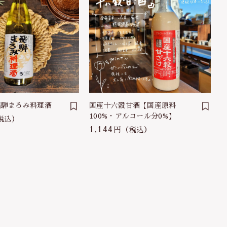
飛騨まろみ料理酒
国産十六穀甘酒【国産原料
100%・アルコール分0%】
税込）
1,144円
（税込）