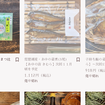
やまつ辻
琵琶湖産・あゆの姿煮(3尾)
子持ち鮎の姿
【あゆの店 きむら】次回１１月
ら】～次回1
頃を予定
918円
（税
1,112円
（税込）