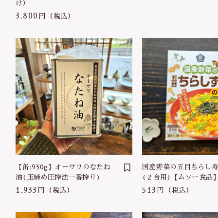
け）
3,800円
（税込）
【缶:930g】オーサワのなたね
国産野菜の五目ちらし
油(玉締め圧搾法一番搾り)
(２合用)【ムソー食品
1,933円
513円
（税込）
（税込）