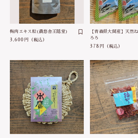
並び順
梅肉エキス粒(農悠舎王隠堂)
【青森県大間産】天然
ろろ
3,600円
（税込）
378円
（税込）