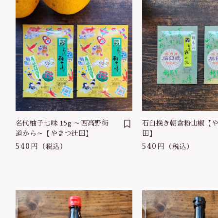
名代柚子七味 15g ～西高野街
石臼挽き朝倉粉山椒【
道から～【やまつ辻田】
田】
540円
540円
（税込）
（税込）