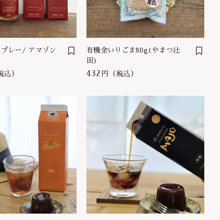
プレー/ アマゾン
有機金いりごま80g(やまつ辻
田)
432円
税込）
（税込）