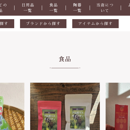
ての
日用品
食品
陶器
当店につ
品
一覧
一覧
一覧
いて
探す
ブランドから探す
アイテムから探す
生活用品
ギフトセット
ル
陶器
天然素材
食品
食品
おつまみ
掃除道具
子カテゴリ
洗剤
・防虫
化粧品
症など
抗菌
その他
さ
ヒバ用品
在庫あり
セ
歯ブラシ・歯磨き粉