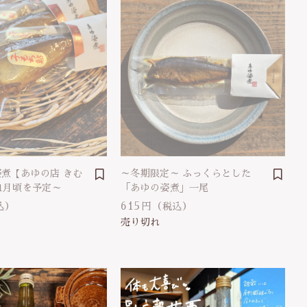
煮【あゆの店 きむ
～冬期限定～ ふっくらとした
1月頃を予定～
「あゆの姿煮」一尾
615円
込）
（税込）