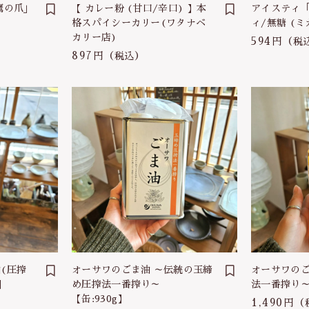
鷹の爪」
【 カレー粉 (甘口/辛口) 】本
アイスティ「
格スパイシーカリー(ワタナベ
ィ/無糖 (
カリー店)
594円
（税
897円
（税込）
(圧搾
オーサワのごま油 ～伝統の玉締
オーサワのご
】
め圧搾法一番搾り～
法一番搾り～【
【缶:930g】
1,490円
（