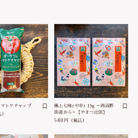
トマトケチャップ
極上七味(中辛) 15g ～西高野
街道から～【やまつ辻田】
込）
540円
（税込）