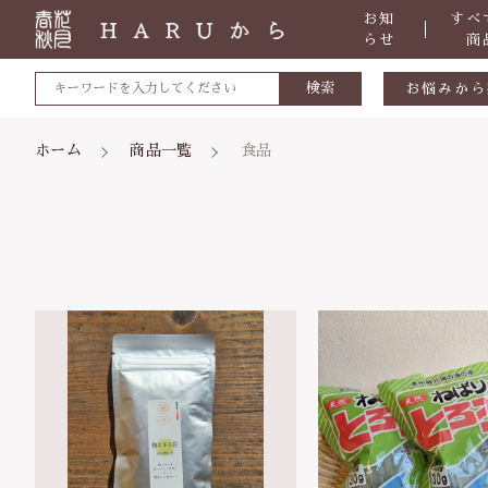
お知
すべ
らせ
商
検索
お悩みから
敏感肌
ホーム
商品一覧
食品
肌トラブ
低体温
体の痛み
親カテゴリ
便秘
虫刺され
ケガ・炎
価格帯
体のダル
～