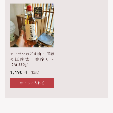
オーサワのごま油 ～玉締
め圧搾法一番搾り～
【瓶:330g】
1,490
円
（税込）
カートに入れる