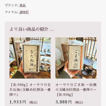
道
ブランド:
食品
産
な
アイテム:
調味料
た
ね
サ
より良い商品の紹介 …
ラ
ダ
油
(
圧
搾
一
番
搾
り
)
【缶:930g】オーサワのな
オーサワのごま油 ～伝統
【
たね油(玉締め圧搾法一番
の玉締め圧搾法一番搾り～
ム
搾り)
【缶:930g】
ソ
ー
1,933
3,888
円
円
（税込）
（税込）