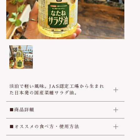
ケガ・炎症など
その他
ブログ
在庫あり
セール
体のダルさ
042-430-4308
並び順
定休日：月曜、臨時休業あり
お問い合わせ
淡泊で軽い風味。JAS認定工場から生まれ
た日本発の国産菜種サラダ油。
■商品詳細
■オススメの食べ方・使用方法