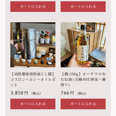
食
品
カートに入れる
カートに入れる
】
個
【高性能家庭用油こし器】
【瓶:330g】オーサワのな
コスロンヘルシーオイルポ
たね油(玉締め圧搾法一番
ット
搾り)
3,850
766
円
円
（税込）
（税込）
カートに入れる
カートに入れる