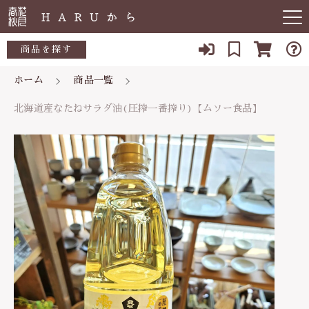
カートに商品を追加しました
キーワード検索
商品を探す
ホーム
商品一覧
お知らせ
すべて
北海道産なたねサラダ油(圧搾一番搾り)【ムソ
北海道産なたねサラダ油(圧搾一番搾り)【ムソー食品】
ー食品】
すべての商品
敏感肌
こだわり検索
数量
生活用品
日用品一覧
肌トラブル
親カテゴリ
1,296円
（税込）
陶器
低体温
食品一覧
食品
子カテゴリ
体の痛み
陶器一覧
ショッピングを続ける
便秘
当店について
価格帯
カートを確認する
虫刺され・防虫
～
よくある質問