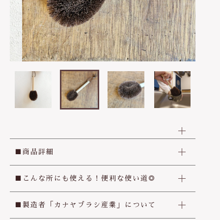
ケガ・炎症など
その他
ブログ
在庫あり
セール
体のダルさ
042-430-4308
並び順
定休日：月曜、臨時休業あり
お問い合わせ
■商品詳細
■こんな所にも使える！便利な使い道◎
■製造者「カナヤブラシ産業」について