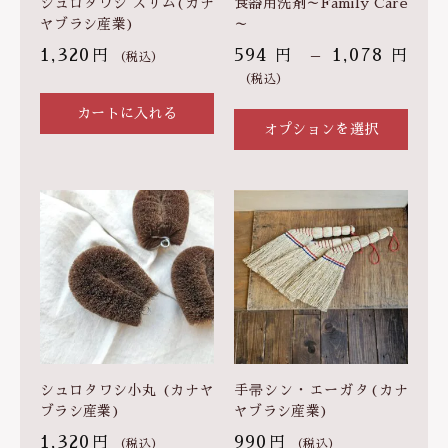
シュロタワシ スリム(カナ
食器用洗剤～Family Care
)
ヤブラシ産業)
～
個
1,320
594
–
1,078
円
円
円
（税込）
（税込）
カートに入れる
オプションを選択
シュロタワシ小丸 (カナヤ
手帚シン・エーガタ(カナ
ブラシ産業)
ヤブラシ産業)
1,320
990
円
円
（税込）
（税込）