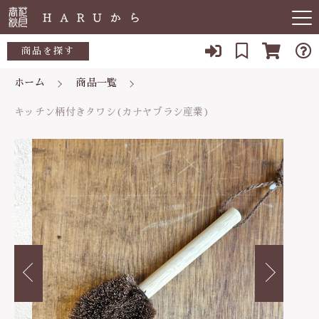
カートに商品を追加しました
キーワード検索
商品を探す
ホーム
商品一覧
お知らせ
すべて
キッチン柄付きタワシ(カナヤブラシ産業)
キッチン柄付きタワシ(カナヤブラシ産業)
すべての商品
敏感肌
こだわり検索
数量
生活用品
日用品一覧
肌トラブル
親カテゴリ
1,210円
（税込）
陶器
低体温
食品一覧
食品
子カテゴリ
体の痛み
陶器一覧
ショッピングを続ける
便秘
当店について
価格帯
虫刺され・防虫
～
よくある質問
カートを確認する