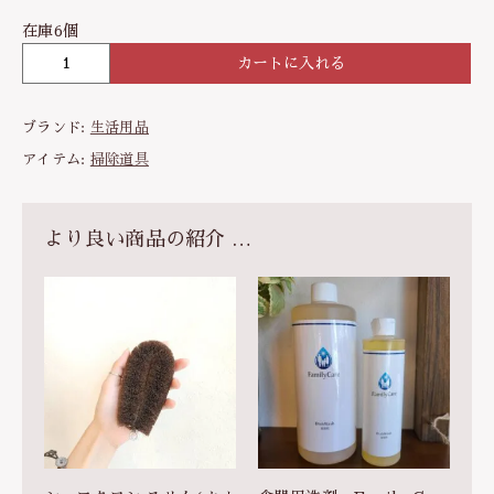
在庫6個
カートに入れる
キ
ッ
チ
ブランド:
生活用品
ン
柄
アイテム:
掃除道具
付
き
タ
より良い商品の紹介 …
ワ
シ
(
カ
ナ
ヤ
ブ
ラ
シ
産
業