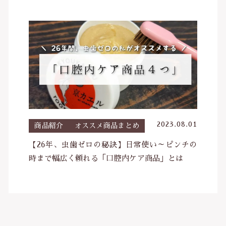
タオル
調味料
塩
だし・乾物
薬味・ごま
お茶・コーヒー
2023.08.01
商品紹介
オススメ商品まとめ
その他飲料
【26年、虫歯ゼロの秘訣】日常使い～ピンチの
ご飯のお供
時まで幅広く頼れる「口腔内ケア商品」とは
おやつ