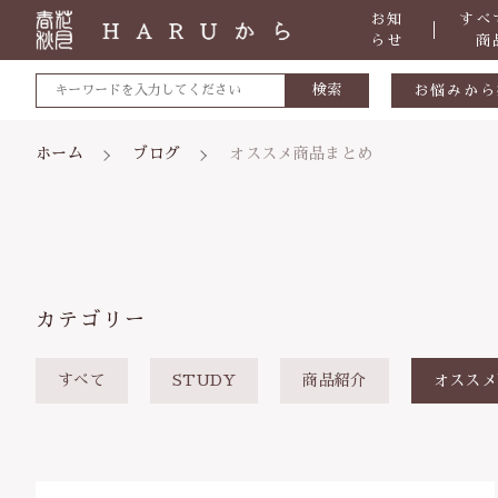
お知
すべ
らせ
商
検索
お悩みから
敏感肌
ホーム
ブログ
オススメ商品まとめ
肌トラブ
低体温
体の痛み
親カテゴリ
便秘
カテゴリー
虫刺され
すべて
STUDY
商品紹介
オススメ
ケガ・炎
価格帯
体のダル
～