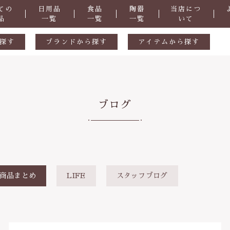
ての
日用品
食品
陶器
当店につ
品
一覧
一覧
一覧
いて
探す
ブランドから探す
アイテムから探す
生活用品
ギフトセット
ル
陶器
天然素材
ブログ
食品
おつまみ
掃除道具
子カテゴリ
洗剤
・防虫
化粧品
商品まとめ
LIFE
スタッフブログ
症など
抗菌
その他
さ
ヒバ用品
在庫あり
セ
歯ブラシ・歯磨き粉