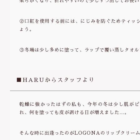
柔らかくなり、折れやすいので少しずつ出してお使い
②口紅を使用する前には、にじみを防ぐためティッ
ょう。
③冬場は少し多めに塗って、ラップで覆い蒸しタオル
■HARUからスタッフより
乾燥に強かったはずの私も、今年の冬は少し肌がピ
れ、何を塗っても皮が剥ける日が増えました…。
そんな時に出逢ったのがLOGONAのリップクリー