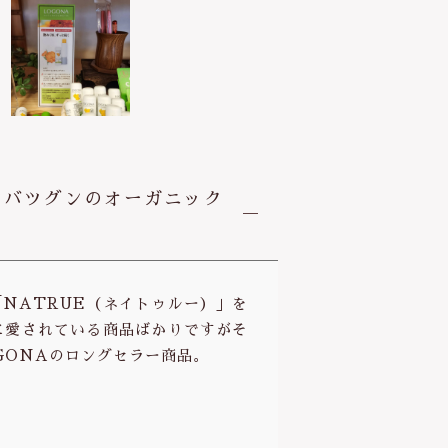
】
オ
ー
ガ
ニ
ッ
ク
リ
力バツグンのオーガニック
ッ
プ
ク
リ
ー
NATRUE（ネイトゥルー）」を
ム
に愛されている商品ばかりですがそ
(
GONAのロングセラー商品。
キ
ャ
レ
ン