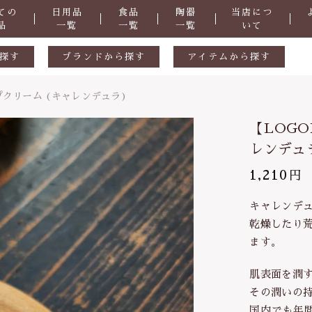
ての
日用品
食品
陶器
当店につ
品
一覧
一覧
一覧
いて
探す
ブランドから探す
アイテムから探す
生活用品
ギフトセット
クリーム (キャレンデュラ)
しました
ル
陶器
天然素材
【LOG
食品
おつまみ
レンデュ
掃除道具
1,210
円
子カテゴリ
洗剤
OGONA】オーガニックリップクリーム (キャレンデュラ)
キャレンデ
乾燥したり
・防虫
化粧品
ます。
症など
抗菌
その他
肌表面を潤す
さ
ヒバ用品
その潤いの
在庫あり
セ
歯ブラシ・歯磨き粉
国内でも年間