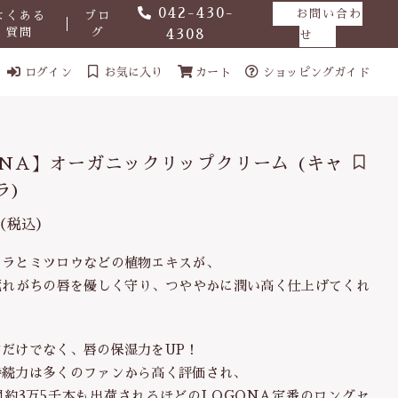
042-430-
お問い合わ
よくある
ブロ
質問
グ
4308
せ
ログイン
お気に入り
カート
ショッピングガイド
ONA】オーガニックリップクリーム (キャ
ラ)
（税込）
ュラとミツロウなどの植物エキスが、
1,210円
（税込）
荒れがちの唇を優しく守り、つややかに潤い高く仕上げてくれ
だけでなく、唇の保湿力をUP！
持続力は多くのファンから高く評価され、
ール
約3万5千本も出荷されるほどのLOGONA定番のロングセ