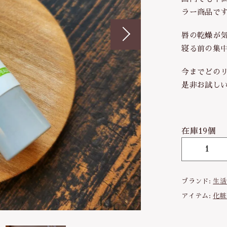
ラー商品で
タオル
唇の乾燥が
調味料
ッピングを続ける
カートを確認
寝る前の集
塩
今までどの
だし・乾物
是非お試し
薬味・ごま
お茶・コーヒー
在庫19個
その他飲料
【
ご飯のお供
L
O
おやつ
ブランド:
生活
G
アイテム:
化粧
O
N
A