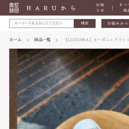
お知
すべ
らせ
商
検索
お悩みから
敏感肌
ホーム
商品一覧
【LOGONA】オーガニックリップ
カートに商品を追加
肌トラブ
低体温
体の痛み
親カテゴリ
便秘
【L
虫刺され
数量
ケガ・炎
価格帯
体のダル
～