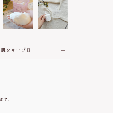
プ
チ
～
a
w
a
h
o
u
美肌をキープ◎
r
p
e
t
i
t
~
(
ます。
株
式