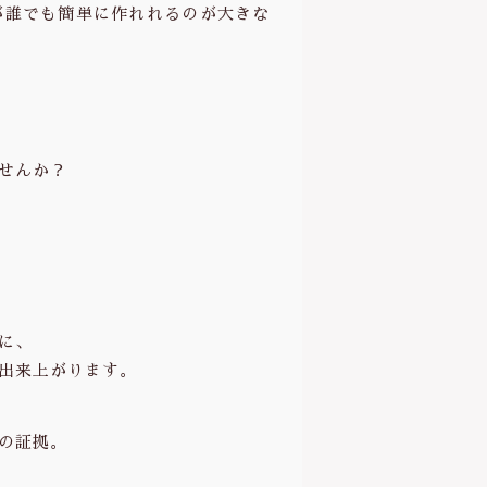
会
が誰でも簡単に作れれるのが大きな
社
富
士
)
個
せんか？
に、
出来上がります。
の証拠。