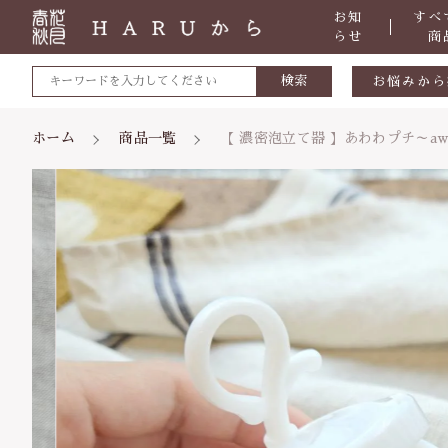
お知
すべ
らせ
商
検索
お悩みから
敏感肌
ホーム
商品一覧
【 濃密泡立て器 】あわわプチ～awa h
カートに商品を追加
肌トラブ
低体温
体の痛み
親カテゴリ
便秘
【 濃
虫刺され
数量
ケガ・炎
価格帯
体のダル
～