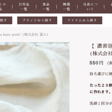
ての
日用品
食品
陶器
当店につ
品
一覧
一覧
一覧
いて
探す
ブランドから探す
アイテムから探す
生活用品
ギフトセット
our petit~(株式会社 富士)
しました
ル
陶器
天然素材
【 濃密泡
食品
おつまみ
(株式会社
掃除道具
880
円
（
子カテゴリ
洗剤
密泡立て器 】あわわプチ～awa hour petit~(株式会社 富
持ち運びに
・防虫
化粧品
たった２０
症など
抗菌
に作れます
その他
さ
ヒバ用品
洗顔１回分
在庫あり
セ
歯ブラシ・歯磨き粉