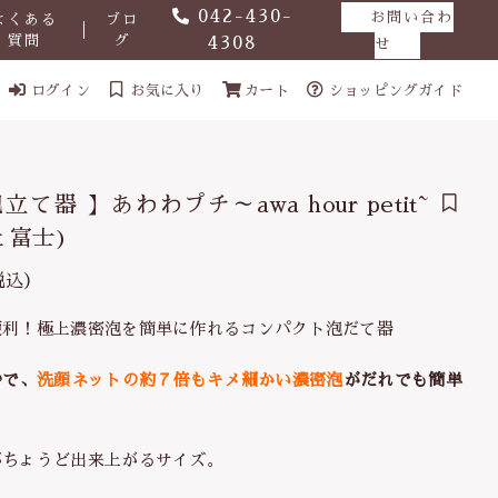
042-430-
お問い合わ
よくある
ブロ
質問
グ
4308
せ
ログイン
お気に入り
カート
ショッピングガイド
立て器 】あわわプチ～awa hour petit~
 富士)
税込）
士)
便利！極上濃密泡を簡単に作れるコンパクト泡だて器
880円
（税込）
秒で、
洗顔ネットの約７倍もキメ細かい濃密泡
がだれでも簡単
。
がちょうど出来上がるサイズ。
ール