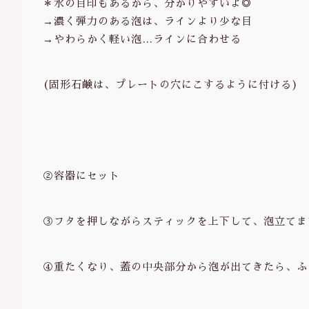
＊水の目印もあるから、分かりやすいよ◎
→濃く弾力のある泡は、ラインより少な目
→やわらかく軽い泡…ラインに合わせる
(固形石鹸は、プレートの穴にこするように付ける)
②容器にセット
③フタを押しながらスティックを上下して、泡立てま
④重たくなり、蓋の中央部分から泡が出てきたら、ふ