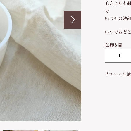
毛穴よりも
タオル
で
いつもの洗
調味料
ッピングを続ける
カートを確認
いつでもど
塩
だし・乾物
在庫8個
【
薬味・ごま
濃
お茶・コーヒー
密
ブランド:
生活
泡
その他飲料
立
ご飯のお供
て
器
おやつ
】
あ
わ
わ