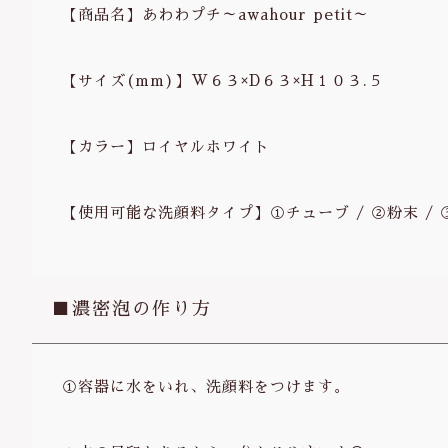
【商品名】あわわプチ～awahour petit～
【サイズ(mm)】W６３×D６３×H１０３.５
【カラー】ロイヤルホワイト
【使用可能な洗顔料タイプ】①チューブ / ②粉末 /
■濃密泡の作り方
①容器に水をいれ、洗顔料をつけます。