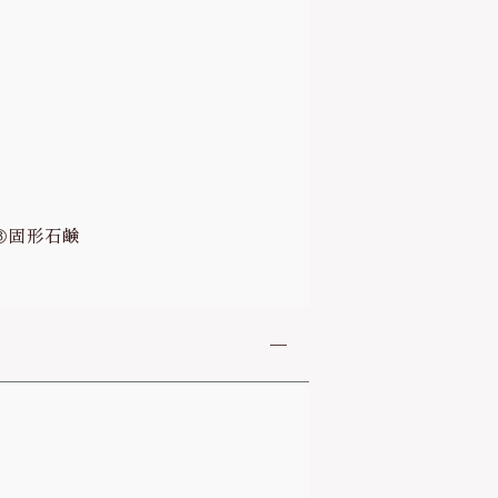
 ③固形石鹸