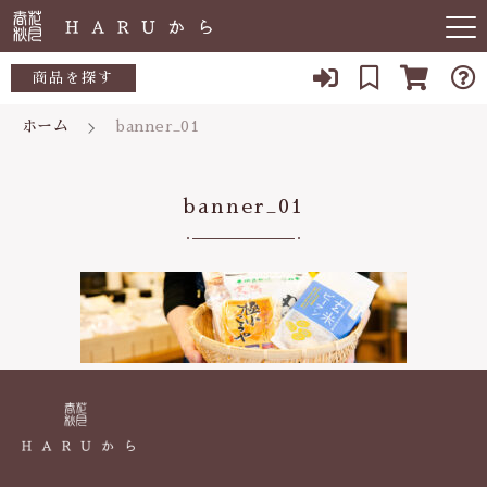
キーワード検索
商品を探す
ホーム
banner_01
お知らせ
すべて
すべての商品
敏感肌
こだわり検索
banner_01
生活用品
日用品一覧
肌トラブル
親カテゴリ
陶器
低体温
食品一覧
食品
子カテゴリ
体の痛み
陶器一覧
便秘
当店について
価格帯
虫刺され・防虫
～
よくある質問