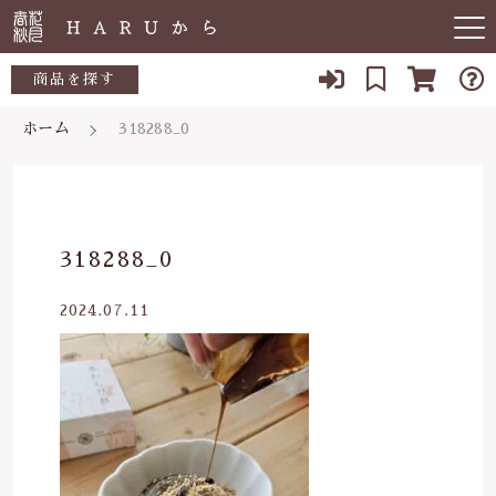
キーワード検索
商品を探す
ホーム
318288_0
お知らせ
すべて
すべての商品
敏感肌
こだわり検索
生活用品
日用品一覧
肌トラブル
親カテゴリ
318288_0
陶器
低体温
食品一覧
2024.07.11
食品
子カテゴリ
体の痛み
陶器一覧
便秘
当店について
価格帯
虫刺され・防虫
～
よくある質問