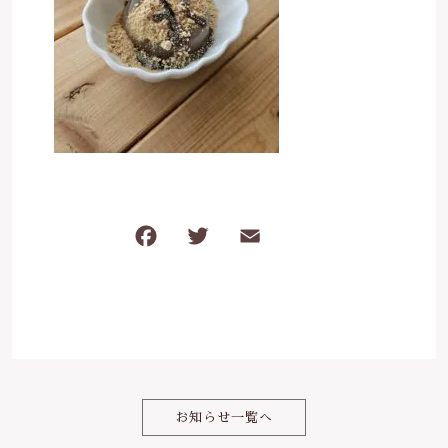
ケガ・炎症など
その他
ブログ
在庫あり
セール
体のダルさ
042-430-4308
並び順
定休日：月曜、臨時休業あり
お問い合わせ
F
T
E
共
a
w
m
有
c
it
ai
e
te
l
b
r
o
お知らせ一覧へ
o