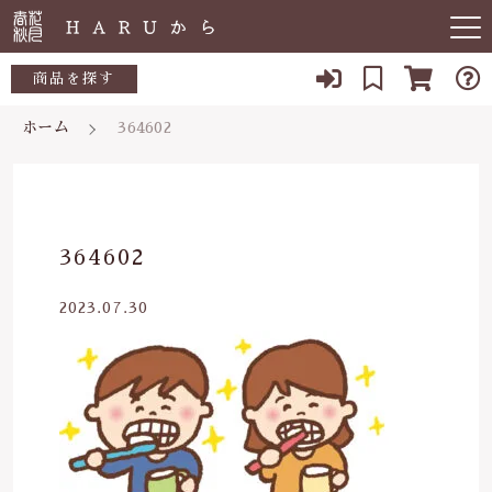
キーワード検索
商品を探す
ホーム
364602
お知らせ
すべて
すべての商品
敏感肌
こだわり検索
生活用品
日用品一覧
肌トラブル
親カテゴリ
364602
陶器
低体温
食品一覧
2023.07.30
食品
子カテゴリ
体の痛み
陶器一覧
便秘
当店について
価格帯
虫刺され・防虫
～
よくある質問