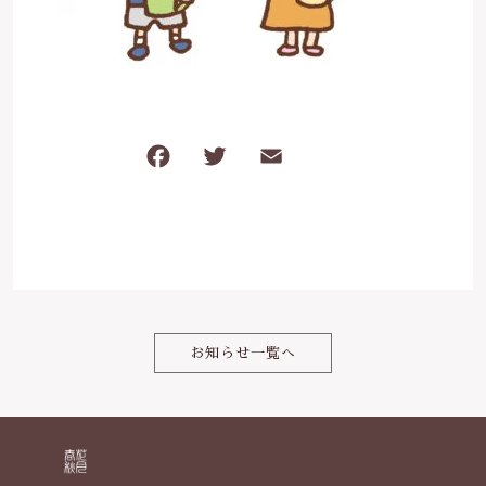
ケガ・炎症など
その他
ブログ
在庫あり
セール
体のダルさ
042-430-4308
並び順
F
T
E
共
定休日：月曜、臨時休業あり
a
w
m
有
c
it
ai
お問い合わせ
e
te
l
b
r
o
お知らせ一覧へ
o
k