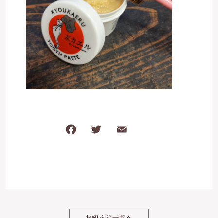
ケガ・炎症など
その他
ブログ
在庫あり
セール
体のダルさ
042-430-4308
並び順
定休日：月曜、臨時休業あり
お問い合わせ
F
T
E
共
a
w
m
有
c
it
ai
e
te
l
b
r
o
お知らせ一覧へ