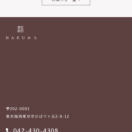
o
k
〒202-0001
東京都西東京市ひばりヶ丘2-8-12
042-430-4308