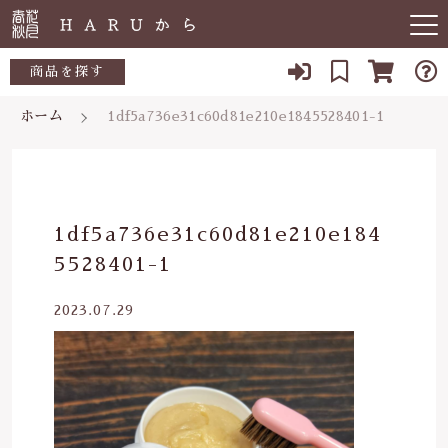
キーワード検索
商品を探す
ホーム
1df5a736e31c60d81e210e1845528401-1
お知らせ
すべて
すべての商品
敏感肌
こだわり検索
生活用品
日用品一覧
肌トラブル
親カテゴリ
1df5a736e31c60d81e210e184
陶器
5528401-1
低体温
食品一覧
食品
2023.07.29
子カテゴリ
体の痛み
陶器一覧
便秘
当店について
価格帯
虫刺され・防虫
～
よくある質問