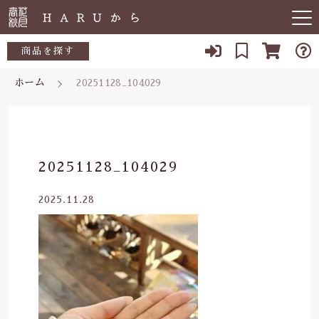
キーワード検索
商品を探す
ホーム
20251128_104029
お知らせ
すべて
すべての商品
敏感肌
こだわり検索
生活用品
日用品一覧
肌トラブル
親カテゴリ
20251128_104029
陶器
低体温
食品一覧
2025.11.28
食品
子カテゴリ
体の痛み
陶器一覧
便秘
当店について
価格帯
虫刺され・防虫
～
よくある質問