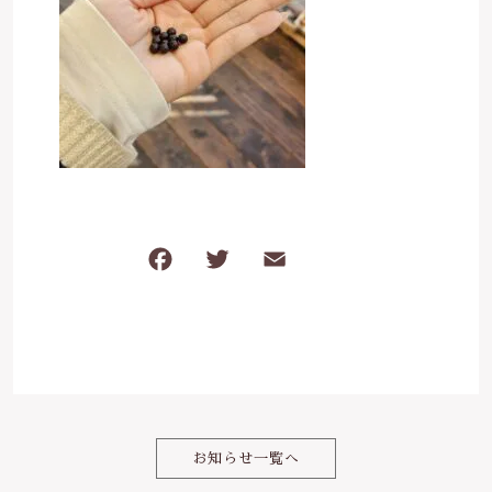
ケガ・炎症など
その他
ブログ
在庫あり
セール
体のダルさ
042-430-4308
並び順
定休日：月曜、臨時休業あり
お問い合わせ
F
T
E
共
a
w
m
有
c
it
ai
e
te
l
b
r
o
お知らせ一覧へ
o