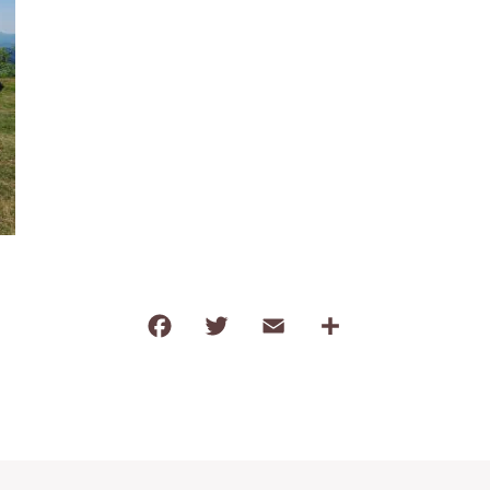
タオル
調味料
塩
だし・乾物
薬味・ごま
お茶・コーヒー
その他飲料
F
T
E
共
ご飯のお供
a
w
m
有
おやつ
c
it
ai
e
te
l
b
r