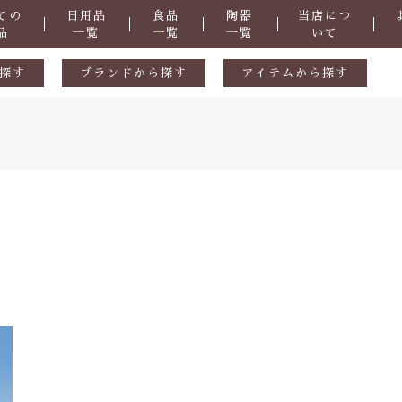
ての
日用品
食品
陶器
当店につ
品
一覧
一覧
一覧
いて
探す
ブランドから探す
アイテムから探す
生活用品
ギフトセット
ル
陶器
天然素材
食品
おつまみ
掃除道具
子カテゴリ
洗剤
・防虫
化粧品
症など
抗菌
その他
さ
ヒバ用品
在庫あり
セ
歯ブラシ・歯磨き粉