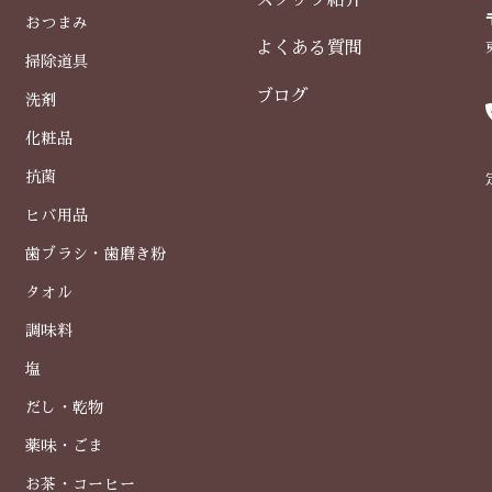
スタッフ紹介
おつまみ
よくある質問
掃除道具
ブログ
洗剤
化粧品
抗菌
ヒバ用品
歯ブラシ・歯磨き粉
タオル
調味料
塩
だし・乾物
薬味・ごま
お茶・コーヒー