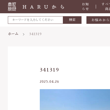
お知
すべ
らせ
商
検索
お悩みから
敏感肌
ホーム
341319
肌トラブ
低体温
体の痛み
親カテゴリ
341319
便秘
虫刺され
2025.04.26
ケガ・炎
価格帯
体のダル
～