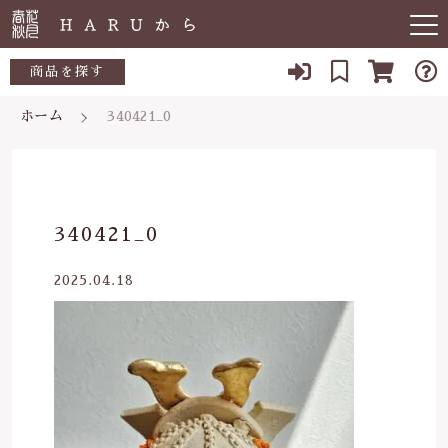
キーワード検索
商品を探す
ホーム
340421_0
お知らせ
すべて
すべての商品
敏感肌
こだわり検索
生活用品
日用品一覧
肌トラブル
親カテゴリ
340421_0
陶器
低体温
食品一覧
2025.04.18
食品
子カテゴリ
体の痛み
陶器一覧
便秘
当店について
価格帯
虫刺され・防虫
～
よくある質問