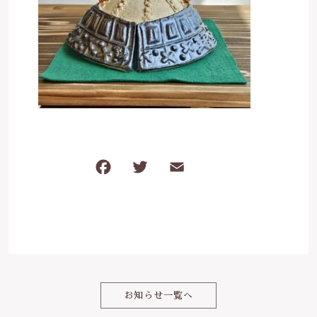
ケガ・炎症など
その他
ブログ
在庫あり
セール
体のダルさ
042-430-4308
並び順
定休日：月曜、臨時休業あり
お問い合わせ
F
T
E
共
a
w
m
有
c
it
ai
e
te
l
b
r
o
お知らせ一覧へ
o