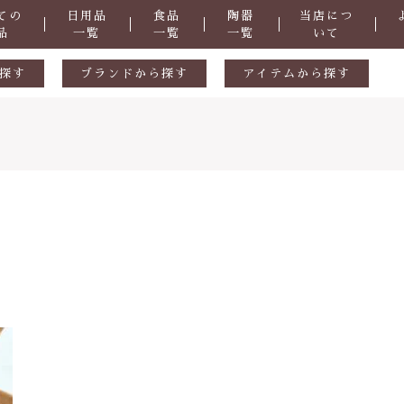
ての
日用品
食品
陶器
当店につ
品
一覧
一覧
一覧
いて
探す
ブランドから探す
アイテムから探す
生活用品
ギフトセット
ル
陶器
天然素材
食品
おつまみ
掃除道具
子カテゴリ
洗剤
・防虫
化粧品
症など
抗菌
その他
さ
ヒバ用品
在庫あり
セ
歯ブラシ・歯磨き粉