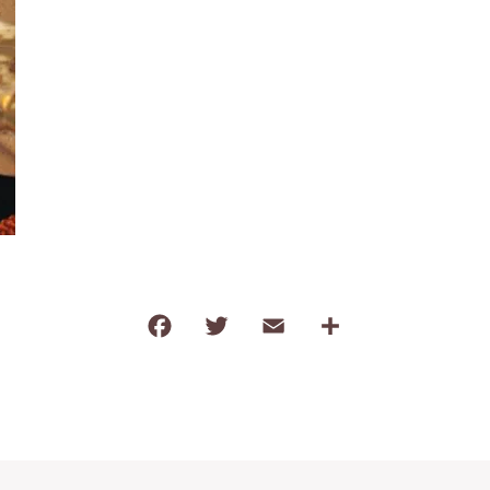
タオル
調味料
塩
だし・乾物
薬味・ごま
お茶・コーヒー
その他飲料
F
T
E
共
ご飯のお供
a
w
m
有
おやつ
c
it
ai
e
te
l
b
r