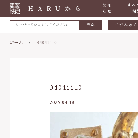
お知
すべ
らせ
商
検索
お悩みから
敏感肌
ホーム
340411_0
肌トラブ
低体温
体の痛み
親カテゴリ
340411_0
便秘
虫刺され
2025.04.18
ケガ・炎
価格帯
体のダル
～