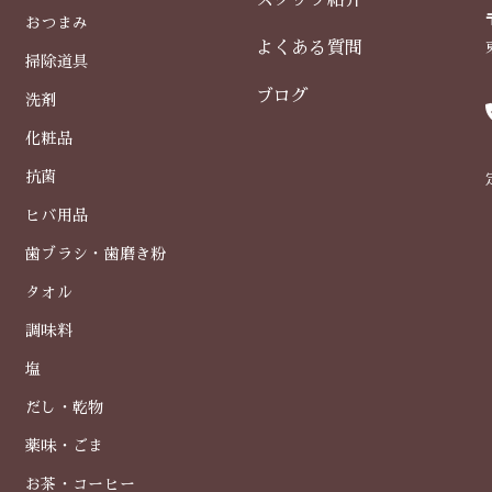
スタッフ紹介
おつまみ
よくある質問
掃除道具
ブログ
洗剤
化粧品
抗菌
ヒバ用品
歯ブラシ・歯磨き粉
タオル
調味料
塩
だし・乾物
薬味・ごま
お茶・コーヒー