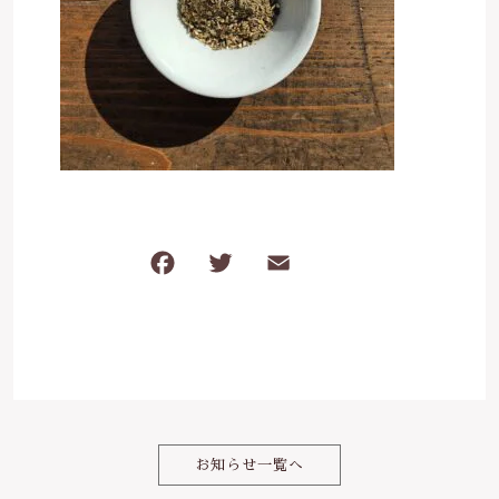
ケガ・炎症など
その他
ブログ
在庫あり
セール
体のダルさ
042-430-4308
並び順
定休日：月曜、臨時休業あり
お問い合わせ
F
T
E
共
a
w
m
有
c
it
ai
e
te
l
b
r
o
お知らせ一覧へ
o