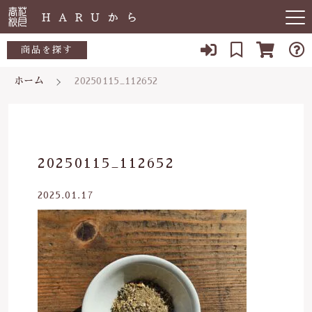
キーワード検索
商品を探す
ホーム
20250115_112652
お知らせ
すべて
すべての商品
敏感肌
こだわり検索
生活用品
日用品一覧
肌トラブル
親カテゴリ
20250115_112652
陶器
低体温
食品一覧
2025.01.17
食品
子カテゴリ
体の痛み
陶器一覧
便秘
当店について
価格帯
虫刺され・防虫
～
よくある質問