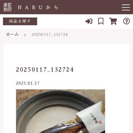
キーワード検索
商品を探す
ホーム
20250117_132724
お知らせ
すべて
すべての商品
敏感肌
こだわり検索
生活用品
日用品一覧
肌トラブル
親カテゴリ
20250117_132724
陶器
低体温
食品一覧
2025.01.17
食品
子カテゴリ
体の痛み
陶器一覧
便秘
当店について
価格帯
虫刺され・防虫
～
よくある質問