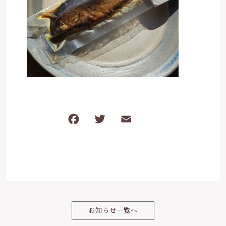
ケガ・炎症など
その他
ブログ
在庫あり
セール
体のダルさ
042-430-4308
並び順
定休日：月曜、臨時休業あり
お問い合わせ
F
T
E
共
a
w
m
有
c
it
ai
e
te
l
b
r
o
お知らせ一覧へ
o