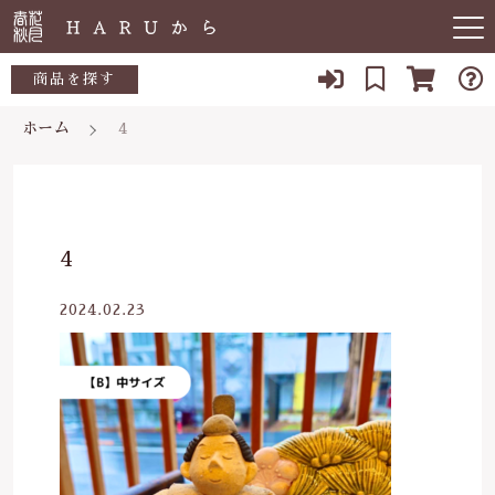
キーワード検索
商品を探す
ホーム
4
お知らせ
すべて
すべての商品
敏感肌
こだわり検索
生活用品
日用品一覧
肌トラブル
親カテゴリ
4
陶器
低体温
食品一覧
2024.02.23
食品
子カテゴリ
体の痛み
陶器一覧
便秘
当店について
価格帯
虫刺され・防虫
～
よくある質問