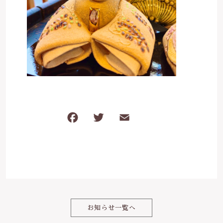
ケガ・炎症など
その他
ブログ
在庫あり
セール
体のダルさ
042-430-4308
並び順
定休日：月曜、臨時休業あり
お問い合わせ
F
T
E
共
a
w
m
有
c
it
ai
e
te
l
b
r
o
お知らせ一覧へ
o