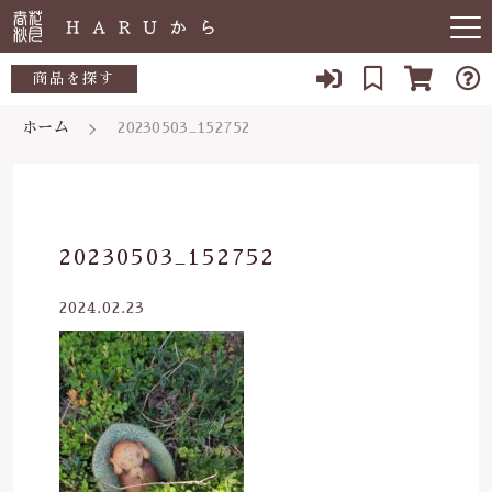
キーワード検索
商品を探す
ホーム
20230503_152752
お知らせ
すべて
すべての商品
敏感肌
こだわり検索
生活用品
日用品一覧
肌トラブル
親カテゴリ
20230503_152752
陶器
低体温
食品一覧
2024.02.23
食品
子カテゴリ
体の痛み
陶器一覧
便秘
当店について
価格帯
虫刺され・防虫
～
よくある質問