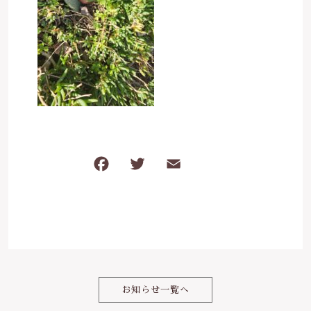
ケガ・炎症など
その他
ブログ
在庫あり
セール
体のダルさ
042-430-4308
並び順
定休日：月曜、臨時休業あり
お問い合わせ
F
T
E
共
a
w
m
有
c
it
ai
e
te
l
b
r
o
お知らせ一覧へ
o