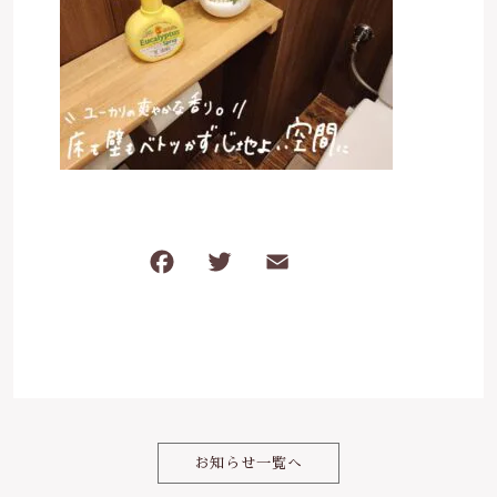
ケガ・炎症など
その他
ブログ
在庫あり
セール
体のダルさ
042-430-4308
並び順
定休日：月曜、臨時休業あり
お問い合わせ
F
T
E
共
a
w
m
有
c
it
ai
e
te
l
b
r
o
お知らせ一覧へ
o