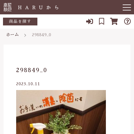
キーワード検索
商品を探す
ホーム
298849_0
お知らせ
すべて
すべての商品
敏感肌
こだわり検索
生活用品
日用品一覧
肌トラブル
親カテゴリ
298849_0
陶器
低体温
食品一覧
2023.10.11
食品
子カテゴリ
体の痛み
陶器一覧
便秘
当店について
価格帯
虫刺され・防虫
～
よくある質問