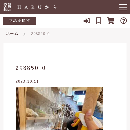
キーワード検索
商品を探す
ホーム
298850_0
お知らせ
すべて
すべての商品
敏感肌
こだわり検索
生活用品
日用品一覧
肌トラブル
親カテゴリ
298850_0
陶器
低体温
食品一覧
2023.10.11
食品
子カテゴリ
体の痛み
陶器一覧
便秘
当店について
価格帯
虫刺され・防虫
～
よくある質問