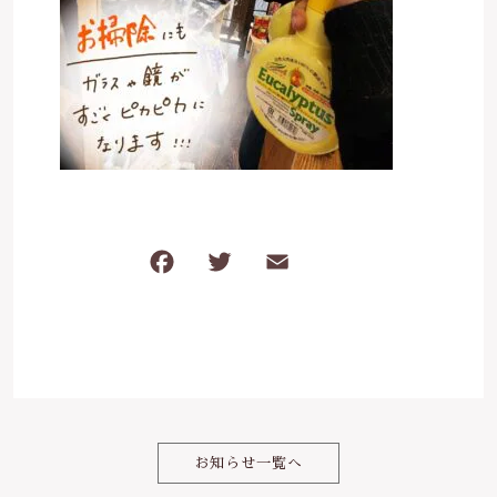
ケガ・炎症など
その他
ブログ
在庫あり
セール
体のダルさ
042-430-4308
並び順
定休日：月曜、臨時休業あり
お問い合わせ
F
T
E
共
a
w
m
有
c
it
ai
e
te
l
b
r
o
お知らせ一覧へ
o