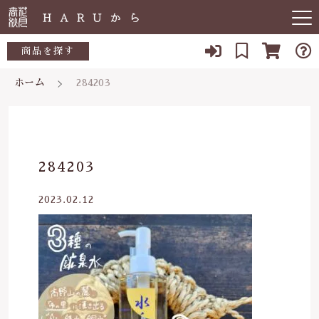
キーワード検索
商品を探す
ホーム
284203
お知らせ
すべて
すべての商品
敏感肌
こだわり検索
生活用品
日用品一覧
肌トラブル
親カテゴリ
284203
陶器
低体温
食品一覧
2023.02.12
食品
子カテゴリ
体の痛み
陶器一覧
便秘
当店について
価格帯
虫刺され・防虫
～
よくある質問