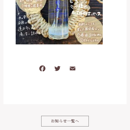
ケガ・炎症など
その他
ブログ
在庫あり
セール
体のダルさ
042-430-4308
並び順
定休日：月曜、臨時休業あり
お問い合わせ
F
T
E
共
a
w
m
有
c
it
ai
e
te
l
b
r
o
お知らせ一覧へ
o