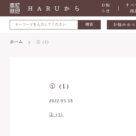
お知
すべ
らせ
商
検索
お悩みから
敏感肌
ホーム
① (1)
肌トラブ
低体温
体の痛み
親カテゴリ
① (1)
便秘
虫刺され
2022.05.18
ケガ・炎
① (1)
価格帯
体のダル
～