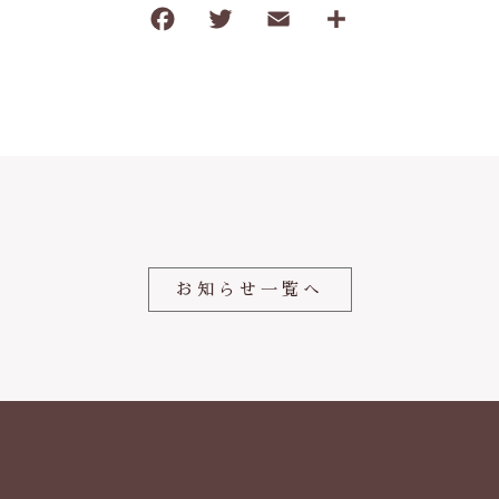
F
T
E
共
タオル
a
w
m
有
調味料
c
it
ai
e
te
l
塩
b
r
だし・乾物
o
薬味・ごま
o
お茶・コーヒー
k
お知らせ一覧へ
その他飲料
ご飯のお供
おやつ