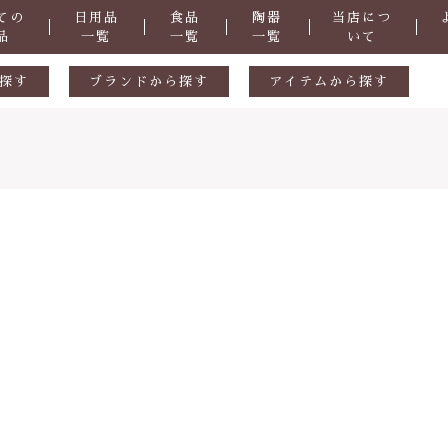
ての
日用品
食品
陶器
当店につ
品
一覧
一覧
一覧
いて
探す
ブランドから探す
アイテムから探す
生活用品
ギフトセット
ル
陶器
天然素材
食品
おつまみ
掃除道具
子カテゴリ
洗剤
・防虫
化粧品
症など
抗菌
その他
さ
ヒバ用品
在庫あり
セ
歯ブラシ・歯磨き粉