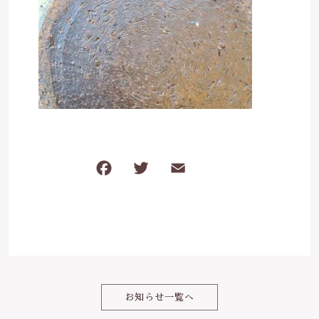
ケガ・炎症など
その他
ブログ
在庫あり
セール
体のダルさ
042-430-4308
並び順
定休日：月曜、臨時休業あり
お問い合わせ
F
T
E
共
a
w
m
有
c
it
ai
e
te
l
b
r
o
お知らせ一覧へ
o