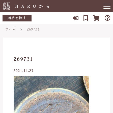
キーワード検索
商品を探す
ホーム
269731
お知らせ
すべて
すべての商品
敏感肌
こだわり検索
生活用品
日用品一覧
肌トラブル
親カテゴリ
269731
陶器
低体温
食品一覧
2021.11.25
食品
子カテゴリ
体の痛み
陶器一覧
便秘
当店について
価格帯
虫刺され・防虫
～
よくある質問