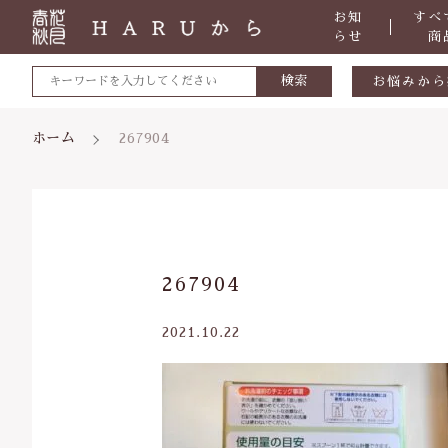
お知
すべ
らせ
商
検索
お悩みから
敏感肌
ホーム
267904
肌トラブ
低体温
体の痛み
親カテゴリ
267904
便秘
虫刺され
2021.10.22
ケガ・炎
価格帯
体のダル
～