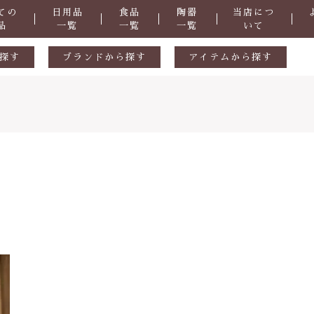
ての
日用品
食品
陶器
当店につ
品
一覧
一覧
一覧
いて
探す
ブランドから探す
アイテムから探す
生活用品
ギフトセット
ル
陶器
天然素材
食品
おつまみ
掃除道具
子カテゴリ
洗剤
・防虫
化粧品
症など
抗菌
その他
さ
ヒバ用品
在庫あり
セ
歯ブラシ・歯磨き粉