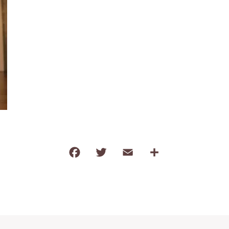
タオル
調味料
塩
だし・乾物
薬味・ごま
お茶・コーヒー
その他飲料
F
T
E
共
ご飯のお供
a
w
m
有
おやつ
c
it
ai
e
te
l
b
r