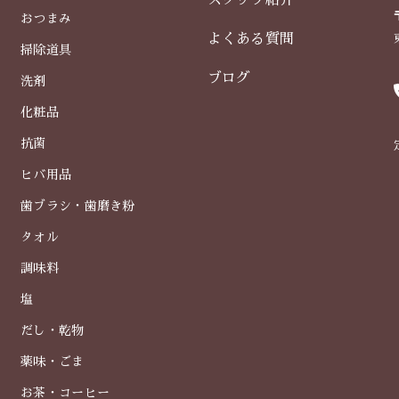
スタッフ紹介
おつまみ
よくある質問
掃除道具
ブログ
洗剤
化粧品
抗菌
ヒバ用品
歯ブラシ・歯磨き粉
タオル
調味料
塩
だし・乾物
薬味・ごま
お茶・コーヒー