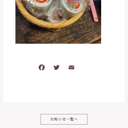
ケガ・炎症など
その他
ブログ
在庫あり
セール
体のダルさ
042-430-4308
並び順
定休日：月曜、臨時休業あり
お問い合わせ
F
T
E
共
a
w
m
有
c
it
ai
e
te
l
b
r
o
お知らせ一覧へ
o