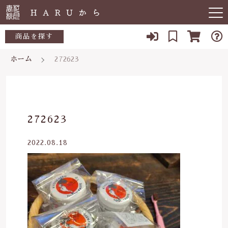
キーワード検索
商品を探す
ホーム
272623
お知らせ
すべて
すべての商品
敏感肌
こだわり検索
生活用品
日用品一覧
肌トラブル
親カテゴリ
272623
陶器
低体温
食品一覧
2022.08.18
食品
子カテゴリ
体の痛み
陶器一覧
便秘
当店について
価格帯
虫刺され・防虫
～
よくある質問