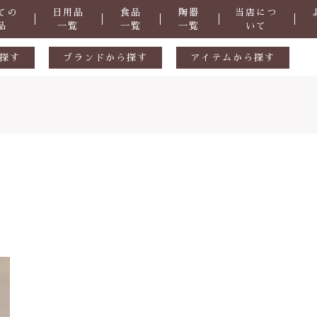
ての
日用品
食品
陶器
当店につ
品
一覧
一覧
一覧
いて
探す
ブランドから探す
アイテムから探す
生活用品
ギフトセット
ル
陶器
天然素材
食品
おつまみ
掃除道具
子カテゴリ
洗剤
・防虫
化粧品
症など
抗菌
その他
さ
ヒバ用品
在庫あり
セ
歯ブラシ・歯磨き粉