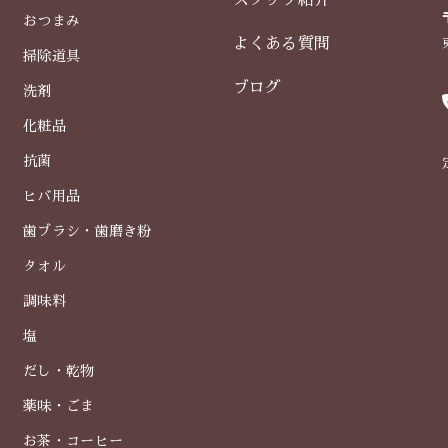
スタッフ紹介
おつまみ
よくある質問
掃除道具
ブログ
洗剤
化粧品
抗菌
ヒバ用品
歯ブラシ・歯磨き粉
タオル
調味料
塩
だし・乾物
薬味・ごま
お茶・コーヒー