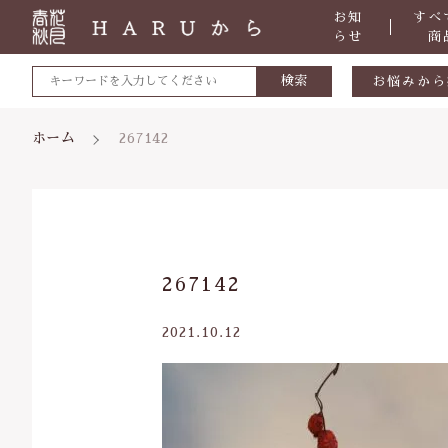
お知
すべ
らせ
商
検索
お悩みから
敏感肌
ホーム
267142
肌トラブ
低体温
体の痛み
親カテゴリ
267142
便秘
虫刺され
2021.10.12
ケガ・炎
価格帯
体のダル
～