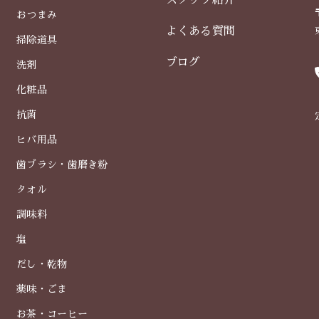
スタッフ紹介
おつまみ
よくある質問
掃除道具
ブログ
洗剤
化粧品
抗菌
ヒバ用品
歯ブラシ・歯磨き粉
タオル
調味料
塩
だし・乾物
薬味・ごま
お茶・コーヒー