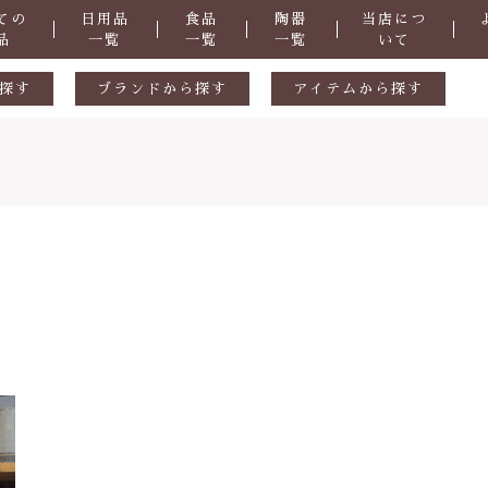
ての
日用品
食品
陶器
当店につ
品
一覧
一覧
一覧
いて
探す
ブランドから探す
アイテムから探す
生活用品
ギフトセット
ル
陶器
天然素材
食品
おつまみ
掃除道具
子カテゴリ
洗剤
・防虫
化粧品
症など
抗菌
その他
さ
ヒバ用品
在庫あり
セ
歯ブラシ・歯磨き粉