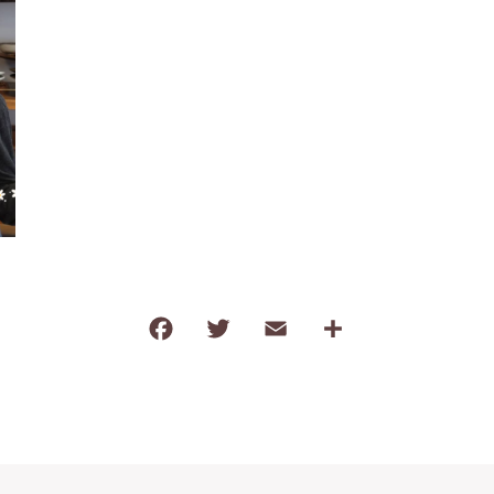
タオル
調味料
塩
だし・乾物
薬味・ごま
お茶・コーヒー
その他飲料
F
T
E
共
ご飯のお供
a
w
m
有
おやつ
c
it
ai
e
te
l
b
r