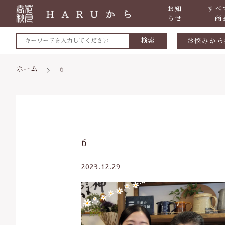
お知
すべ
らせ
商
検索
お悩みから
敏感肌
ホーム
6
肌トラブ
低体温
体の痛み
親カテゴリ
6
便秘
虫刺され
2023.12.29
ケガ・炎
価格帯
体のダル
～